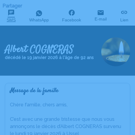
Partager
E-mail
SMS
WhatsApp
Facebook
Lien
Albert COGNERAS
décédé le 19 janvier 2026 à l'âge de 92 ans
Message de la famille
Chère famille, chers amis,
C’est avec une grande tristesse que nous vous
annonçons le décès d’Albert COGNERAS survenu
le lundi 19 janvier 2026 à Ussel.