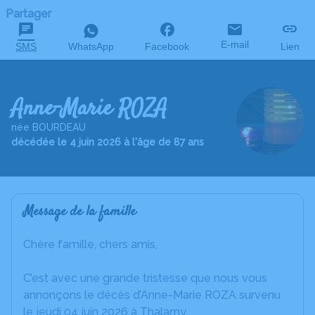
Partager
E-mail
SMS
WhatsApp
Facebook
Lien
Anne-Marie ROZA
née BOURDEAU
décédée le 4 juin 2026 à l'âge de 87 ans
Message de la famille
Chère famille, chers amis,
C’est avec une grande tristesse que nous vous
annonçons le décès d’Anne-Marie ROZA survenu
le jeudi 04 juin 2026 à Thalamy.