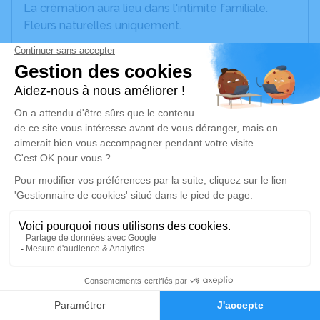
La crémation aura lieu dans l'intimité familiale.
Fleurs naturelles uniquement.
Nous vous invitons à utiliser cet espace pour
laisser vos condoléances, partager des photos
souvenirs, une anecdote ou exprimer vos pensées
à travers des poèmes ou des textes. Cet endroit
est un lieu d'expression dédié à honorer la
mémoire de Claude PINON.
Un service de plantation d’arbre hommage est
disponible ici
.
Je rends hommage
Déroulé des obsèques
4
Repos en salon funéraire
Faire-part
Hommages