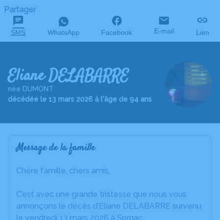
Partager
E-mail
SMS
WhatsApp
Facebook
Lien
Eliane DELABARRE
née DUMONT
décédée le 13 mars 2026 à l'âge de 94 ans
Message de la famille
Chère famille, chers amis,
C’est avec une grande tristesse que nous vous
annonçons le décès d’Eliane DELABARRE survenu
le vendredi 13 mars 2026 à Sornac.