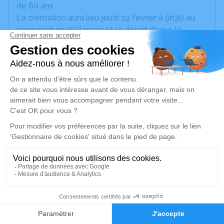
de 60 ans.
La crémation aura lieu jeudi 19 février à 9h30 au
crématorium d'Allassac et le dépôt d'urne le
même jour au cimetière de Saint-Angel à 15h00.
Fleurs naturelles uniquement.
Nous vous invitons à utiliser cet espace pour
laisser vos condoléances, partager des photos
souvenirs, une anecdote ou exprimer vos pensées
à travers des poèmes ou des textes. Cet endroit
est un lieu d'expression dédié à honorer la
mémoire de Françoise ESTRADE.
Un service de plantation d’arbre hommage est
disponible ici
.
1
Je rends hommage
Faire-part
Hommages