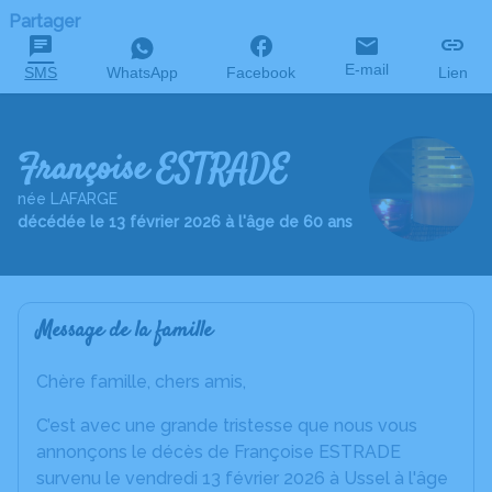
Partager
E-mail
SMS
WhatsApp
Facebook
Lien
Françoise ESTRADE
née LAFARGE
décédée le 13 février 2026 à l'âge de 60 ans
Message de la famille
Chère famille, chers amis,
C’est avec une grande tristesse que nous vous
annonçons le décès de Françoise ESTRADE
survenu le vendredi 13 février 2026 à Ussel à l'âge