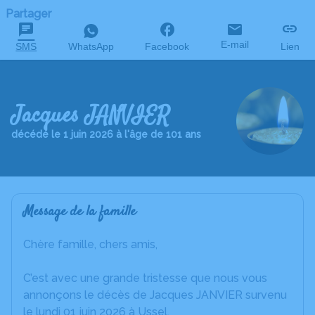
Partager
E-mail
SMS
WhatsApp
Facebook
Lien
Jacques JANVIER
décédé le 1 juin 2026 à l'âge de 101 ans
Message de la famille
Chère famille, chers amis,
C’est avec une grande tristesse que nous vous
annonçons le décès de Jacques JANVIER survenu
le lundi 01 juin 2026 à Ussel.