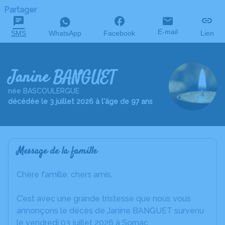
Partager
E-mail
SMS
WhatsApp
Facebook
Lien
Janine BANGUET
née BASCOULERGUE
décédée le 3 juillet 2026 à l'âge de 97 ans
Message de la famille
Chère famille, chers amis,
C’est avec une grande tristesse que nous vous
annonçons le décès de Janine BANGUET survenu
le vendredi 03 juillet 2026 à Sornac.