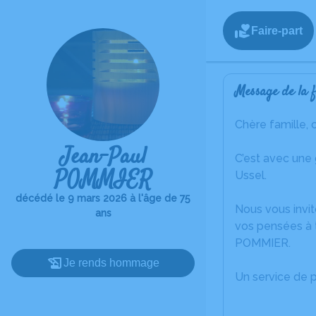
Faire-part
Message de la f
Chère famille, 
Jean-Paul
C’est avec une
POMMIER
Ussel.
décédé le 9 mars 2026 à l'âge de 75
Nous vous invit
ans
vos pensées à 
POMMIER.
Je rends hommage
Un service de 