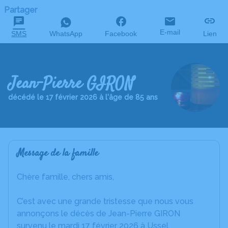
Partager
E-mail
SMS
WhatsApp
Facebook
Lien
Jean-Pierre GIRON
décédé le 17 février 2026 à l'âge de 85 ans
Message de la famille
Chère famille, chers amis,
C’est avec une grande tristesse que nous vous
annonçons le décès de Jean-Pierre GIRON
survenu le mardi 17 février 2026 à Ussel.