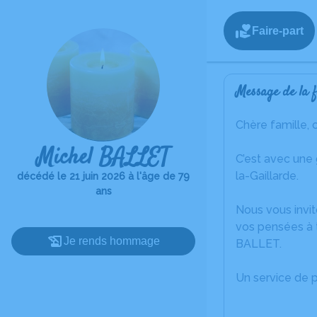
Faire-part
Message de la f
Chère famille, 
Michel BALLET
C’est avec une
la-Gaillarde.
décédé le 21 juin 2026 à l'âge de 79
ans
Nous vous invit
vos pensées à t
Je rends hommage
BALLET.
Un service de 