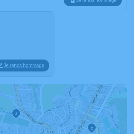
Je rends hommage
Je rends hommage
3
2