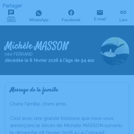
Partager
E-mail
SMS
WhatsApp
Facebook
Lien
Michèle MASSON
née FERRAND
décédée le 8 février 2026 à l'âge de 94 ans
Message de la famille
Chère famille, chers amis,
C’est avec une grande tristesse que nous vous
annonçons le décès de Michèle MASSON survenu
le dimanche 08 février 2026 à Le Conquet.