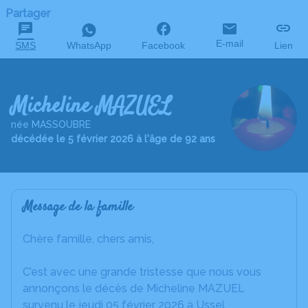
Partager
E-mail
SMS
WhatsApp
Facebook
Lien
Micheline MAZUEL
née MASSOUBRE
décédée le 5 février 2026 à l'âge de 92 ans
Message de la famille
Chère famille, chers amis,
C’est avec une grande tristesse que nous vous
annonçons le décès de Micheline MAZUEL
survenu le jeudi 05 février 2026 à Ussel.