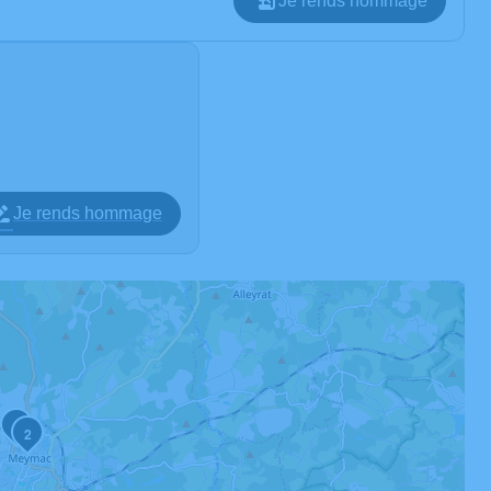
Je rends hommage
Je rends hommage
3
2