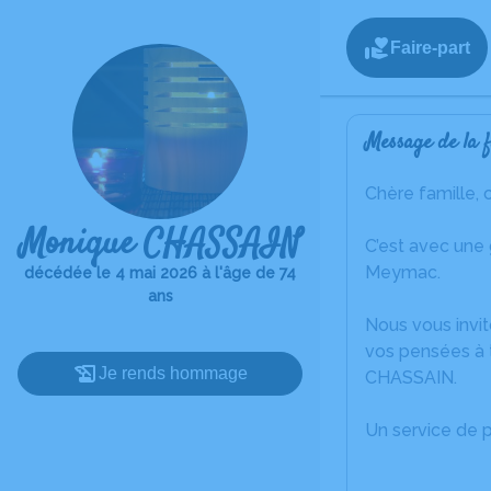
Faire-part
Message de la f
Chère famille, 
Monique CHASSAIN
C’est avec une
Meymac.
décédée le 4 mai 2026 à l'âge de 74
ans
Nous vous invit
vos pensées à 
Je rends hommage
CHASSAIN.
Un service de 