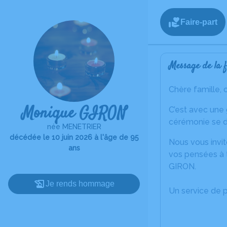
Faire-part
Message de la f
Chère famille, 
Monique GIRON
C’est avec une
cérémonie se dé
née MENETRIER
décédée le 10 juin 2026 à l'âge de 95
Nous vous invit
ans
vos pensées à 
GIRON.
Je rends hommage
Un service de 