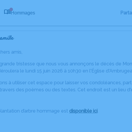
Part
Hommages
0
amille
chers amis,
 grande tristesse que nous vous annonçons le décès de Moni
roulera le lundi 15 juin 2026 à 10h30 en l'Église d'Ambrug
ons à utiliser cet espace pour laisser vos condoléances, pa
travers des poèmes ou des textes. Cet endroit est un lieu 
plantation d’arbre hommage est
disponible ici
.