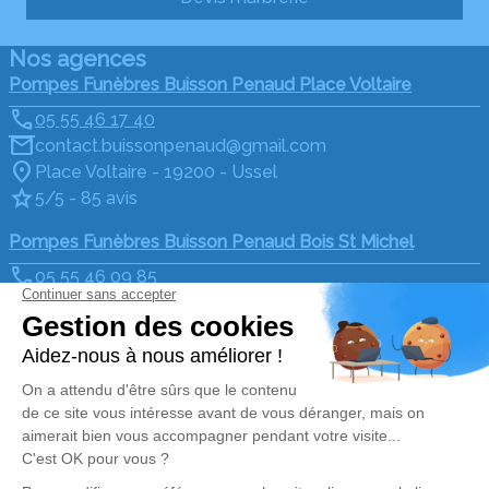
Nos agences
Pompes Funèbres Buisson Penaud Place Voltaire
05 55 46 17 40
contact.buissonpenaud@gmail.com
Place Voltaire - 19200 - Ussel
5/5 - 85 avis
Pompes Funèbres Buisson Penaud Bois St Michel
05 55 46 09 85
contact.buissonpenaud@gmail.com
Parc d'activité du Bois Saint-Michel - 19200 - Ussel
4.9/5 - 133 avis
Nos Services
Liens utiles
Organiser des obsèques
Avis de décès
Monuments funéraires
Demande de rendez-vous
en agence
Services aux familles