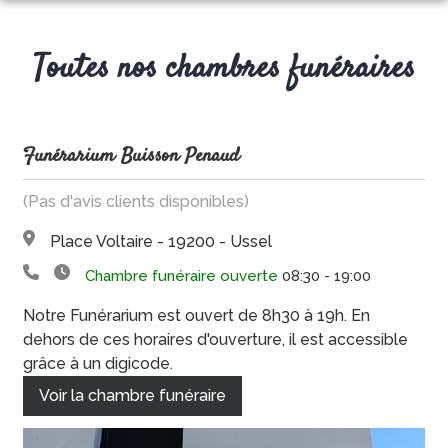
AVIS DE DECES
Toutes nos chambres funéraires
NOS SERVICES
ENTRETIEN DES SÉPULTURES
ORGANISER DES OBSÈQUES
ARTICLES FUNÉRAIRES
Funérarium Buisson Penaud
PRÉVOIR SES OBSÈQUES
NOS AGENCES
(Pas d'avis clients disponibles)
SERVICES AUX FAMILLES
CHAMBRES FUNERAIRES
PLACE VOLTAIRE – USSEL
Place Voltaire - 19200 - Ussel
SOUVENIR
Chambre funéraire ouverte
08:30 - 19:00
PLACE VOLTAIRE – USSEL
BOIS SAINT-MICHEL – USSEL
Notre Funérarium est ouvert de 8h30 à 19h. En
BOIS SAINT-MICHEL – USSEL
dehors de ces horaires d'ouverture, il est accessible
grâce à un digicode.
Voir la chambre funéraire