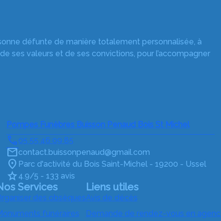
rsonne défunte de manière totalement personnalisée, à
 de ses valeurs et de ses convictions, pour l’accompagner
Pompes Funèbres Buisson Penaud Bois St Michel
05 55 46 09 85
contact.buissonpenaud@gmail.com
Parc d'activité du Bois Saint-Michel - 19200 - Ussel
4.9/5 - 133 avis
Nos Services
Liens utiles
rganiser des obsèques
Avis de décès
onuments funéraires
Demande de rendez-vous en agenc