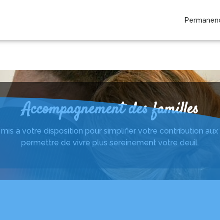
Permanenc
ARTICLES FUNÉRAIRES
NOS AGENCES
CHAMBRES FUNERAIRES
Accompagnement des familles
mis à votre disposition pour simplifier votre contribution a
permettre de vivre plus sereinement votre deuil.