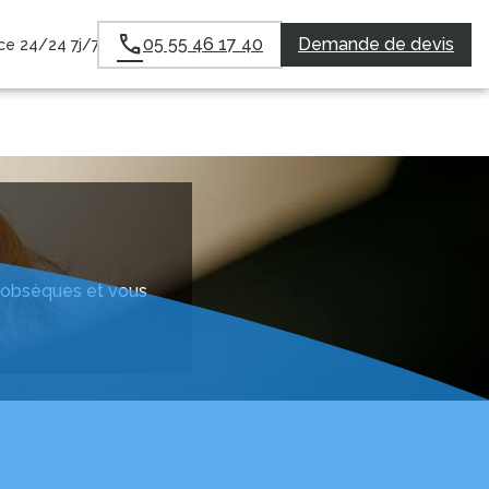
05 55 46 17 40
Demande de devis
e 24/24 7j/7
ux obsèques et vous