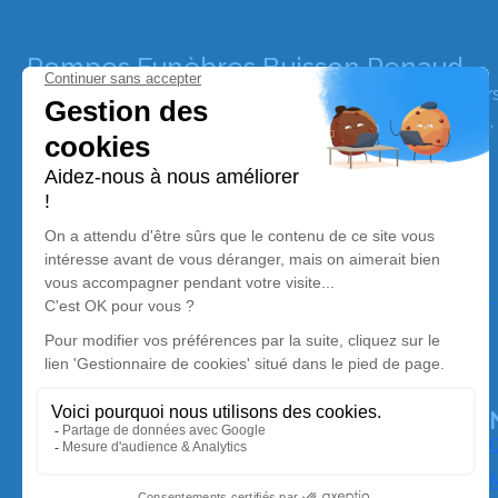
Pompes Funèbres Buisson Penaud
Nos équipes vous aident à honorer la mémoire de la pe
perpétuer son souvenir dans le respect de ses volontés,
avec dignité dans son dernier voyage.
Nos agences
Pompes Funèbres Buisson Penaud Place Voltaire
05 55 46 17 40
contact.buissonpenaud@gmail.com
Place Voltaire - 19200 - Ussel
5/5 - 85 avis
O
M