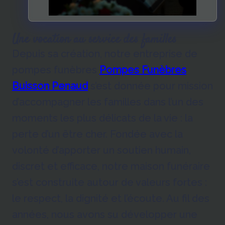
Une vocation au service des familles
Depuis sa création, notre entreprise de
pompes funèbres
Pompes Funèbres
Buisson Penaud
s’est donnée pour mission
d’accompagner les familles dans l’un des
moments les plus délicats de la vie : la
perte d’un être cher. Fondée avec la
volonté d’apporter un soutien humain,
discret et efficace, notre maison funéraire
s’est construite autour de valeurs fortes :
le respect, la dignité et l’écoute. Au fil des
années, nous avons su développer une