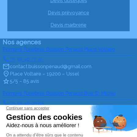
Devis obsèques
Devis prévoyance
Devis marbrerie
Nos agences
Pompes Funèbres Buisson Penaud Place Voltaire
05 55 46 17 40
contact.buissonpenaud@gmail.com
Place Voltaire – 19200 – Ussel
5/5 – 85 avis
Pompes Funèbres Buisson Penaud Bois St Michel
05 55 46 09 85
contact.buissonpenaud@gmail.com
Parc d'activité du Bois Saint-Michel – 19200 – Ussel
4.9/5 – 133 avis
Nos Services
Liens utiles