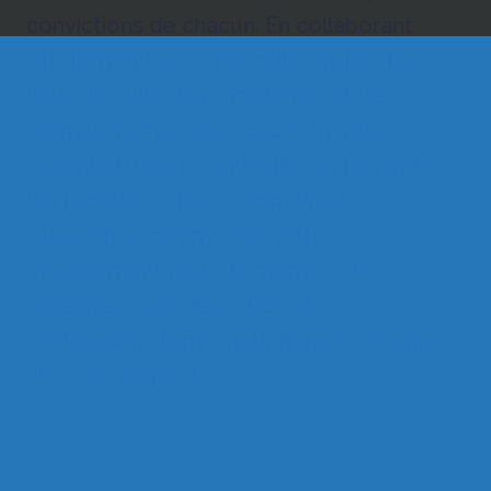
convictions de chacun. En collaborant
étroitement avec les collectivités, les
lieux de culte, les cimetières et les
crématoriums, nous jouons un rôle
essentiel dans la continuité du lien entre
les familles et leur communauté.
Aujourd’hui comme hier, notre
engagement reste le même : être
présents, avec discrétion et
professionnalisme, pour honorer chaque
vie avec respect.