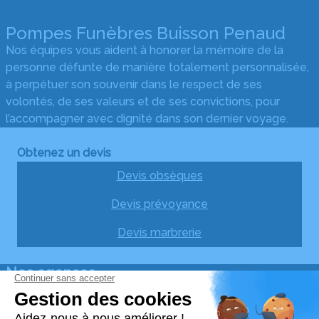
Pompes Funèbres Buisson Penaud
Nos équipes vous aident à honorer la mémoire de la
personne défunte de manière totalement personnalisée,
à perpétuer son souvenir dans le respect de ses
volontés, de ses valeurs et de ses convictions, pour
l’accompagner avec dignité dans son dernier voyage.
Obtenez un devis
Devis obsèques
Devis prévoyance
Devis marbrerie
Nos agences
Pompes Funèbres Buisson Penaud Place Voltaire
05 55 46 17 40