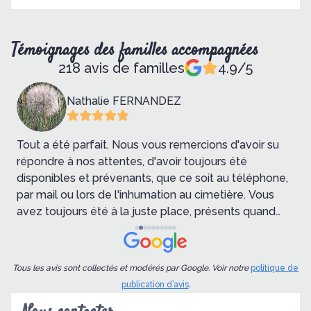
Témoignages des familles accompagnées
218 avis de familles
4.9/5
Nathalie FERNANDEZ
Tout a été parfait. Nous vous remercions d'avoir su
J
e
répondre à nos attentes, d'avoir toujours été
P
disponibles et prévenants, que ce soit au téléphone,
par mail ou lors de l'inhumation au cimetière. Vous
avez toujours été à la juste place, présents quand
c'était nécessaire, discrets quand il le fallait. La
pratique quotidienne de votre métier est
certainement exigeante et difficile, mais soyez
Tous les avis sont collectés et modérés par Google. Voir notre
politique de
assurés que vous faites une vraie différence dans la
publication d’avis
.
vie de ceux que vous accompagnez.